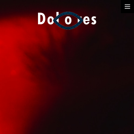
Photography
Music Videos
Film
Arte
Services
Dolores
Dead Pomb