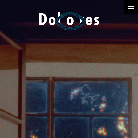
Photography
Music Videos
Film
Arte
Services
Dolores
Dead Pomb